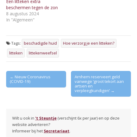
Een litteken extra
beschermen tegen de zon
8 augustus 2024
In "Algemeen"
Tags:
beschadigde huid
Hoe verzorg je een litteken?
litteken
littekenweefsel
Post
← Nieuw Coronavirus
Arnhem reserveert geld
(COVID-19)
vanwege ‘groot tekort aan
navigation
artsen en
verpleegkundigen’ →
Wilt u ook in
't Steuntje
(verschijnt 6x per jaar) en op deze
website adverteren?
Informeer bij het
Secretariaat
.