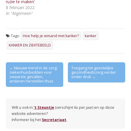
ruzie te maken’
8 februari 2022
In "Algemeen"
Tags:
Hoe help je iemand met kanker?
kanker
KANKER EN ZIEKTEBEELD
Post
← Nieuwe trend in de zorg:
Toegang tot geestelijke
ziekenhuisbedden voor
gezondheidszorg verder
navigation
zwaarste gevallen,
onder druk →
anderen herstellen thuis
Wilt u ook in
't Steuntje
(verschijnt 6x per jaar) en op deze
website adverteren?
Informeer bij het
Secretariaat
.