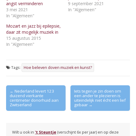
angst verminderen
9 september 2021
3 mei 2021
In "Algemeen"
In "Algemeen"
Mozart en jazz bij epilepsie,
daar zit mogelijk muziek in
15 augustus 2015
In "Algemeen"
Tags:
Hoe beleven doven muziek en kunst?
Post
← Nederland levert 123
Iets tegen je zin doen om
duizend vierkante
een ander te plezieren is
navigation
centimeter donorhuid aan
uiteindelijk niet écht een lief
Zwitserland
gebaar →
Wilt u ook in
't Steuntje
(verschijnt 6x per jaar) en op deze