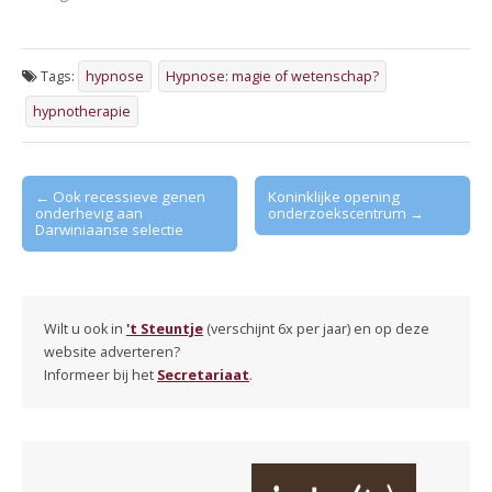
Tags:
hypnose
Hypnose: magie of wetenschap?
hypnotherapie
Post
← Ook recessieve genen
Koninklijke opening
onderhevig aan
onderzoekscentrum →
navigation
Darwiniaanse selectie
Wilt u ook in
't Steuntje
(verschijnt 6x per jaar) en op deze
website adverteren?
Informeer bij het
Secretariaat
.