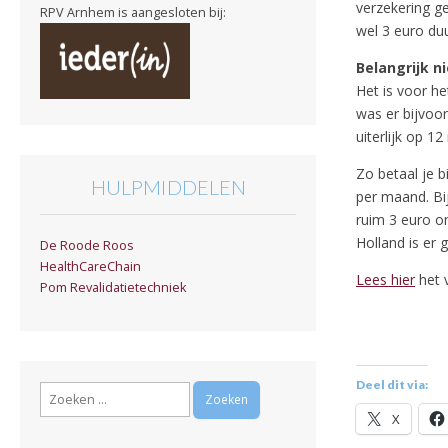
verzekering ge
RPV Arnhem is aangesloten bij:
wel 3 euro du
Belangrijk n
Het is voor he
was er bijvoo
uiterlijk op 
Zo betaal je 
HULPMIDDELEN
per maand. Bi
ruim 3 euro o
Holland is er 
De Roode Roos
HealthCareChain
Lees hier
het v
Pom Revalidatietechniek
Deel dit via:
Zoeken
naar:
X