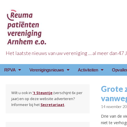
Het laatste nieuws van uw vereniging … al meer dan 47
Reuma Patienten Ve
Main
Skip
RPVA
Verenigingsnieuws
Activiteiten
Opvalle
menu
to
content
Grote 
Wilt u ook in
't Steuntje
(verschijnt 6x per
vanweg
jaar) en op deze website adverteren?
Informeer bij het
Secretariaat
.
14 november 2
Drie van de v
niet te verhog