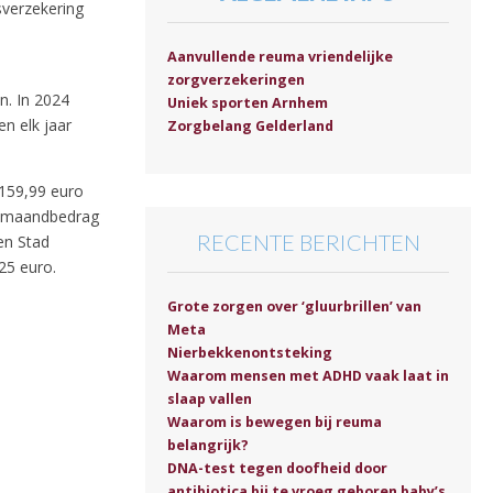
isverzekering
Aanvullende reuma vriendelijke
zorgverzekeringen
n. In 2024
Uniek sporten Arnhem
n elk jaar
Zorgbelang Gelderland
 159,99 euro
et maandbedrag
RECENTE BERICHTEN
en Stad
,25 euro.
Grote zorgen over ‘gluurbrillen’ van
Meta
Nierbekkenontsteking
Waarom mensen met ADHD vaak laat in
slaap vallen
Waarom is bewegen bij reuma
belangrijk?
DNA-test tegen doofheid door
antibiotica bij te vroeg geboren baby’s