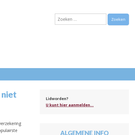
Zoeken
naar:
.
niet
Lidworden?
U kunt hier aanmelden...
verzekering
opulairste
ALGEMENE INFO