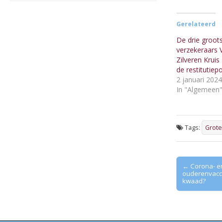
Gerelateerd
De drie groot
verzekeraars 
Zilveren Krui
de restitutiepo
2 januari 2024
In "Algemeen
Tags:
Grote
Post
← Corona- en 
ouderenvacci
navigation
kwaad?