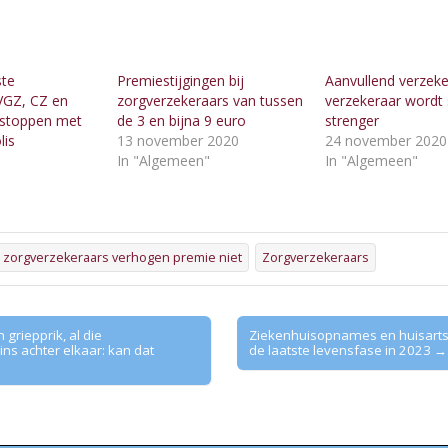
ste
Premiestijgingen bij
Aanvullend verzek
VGZ, CZ en
zorgverzekeraars van tussen
verzekeraar wordt
s stoppen met
de 3 en bijna 9 euro
strenger
lis
13 november 2020
24 november 2020
In "Algemeen"
In "Algemeen"
"
 zorgverzekeraars verhogen premie niet
Zorgverzekeraars
griepprik, al die
Ziekenhuisopnames en huisarts
ns achter elkaar: kan dat
de laatste levensfase in 2023 →