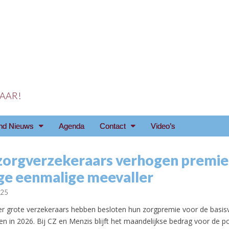
 JAAR!
reniging Arnhem e.o
nd Nieuws
Agenda
Contact
Video’s
zorgverzekeraars verhogen premie 
e eenmalige meevaller
025
ier grote verzekeraars hebben besloten hun zorgpremie voor de basis
en in 2026. Bij CZ en Menzis blijft het maandelijkse bedrag voor de p