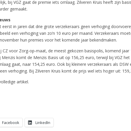
lijk, bij VGZ gaat de premie iets omlaag. Zilveren Kruis heeft zijn bas
urder gemaakt.
ieuws
t eerst in jaren dat drie grote verzekeraars geen verhoging doorvoere
rbeeld een verhoging van zo’n 10 euro per maand. Verzekeraars moete
12 november hun premies voor het komende jaar bekendmaken.
bij CZ voor Zorg-op-maat, de meest gekozen basispolis, komend jaar
j Menzis komt de Menzis Basis uit op 156,25 euro, terwijl bij VGZ h
mlaag gaat, naar 154,25 euro. Ook bij kleinere verzekeraars als DSW 
geen verhoging. Bij Zilveren Kruis komt de prijs wel iets hoger uit: 159
olledige artikel.
Facebook
LinkedIn