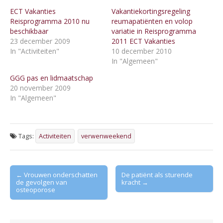
ECT Vakanties
Vakantiekortingsregeling
Reisprogramma 2010 nu
reumapatiënten en volop
beschikbaar
variatie in Reisprogramma
23 december 2009
2011 ECT Vakanties
In "Activiteiten"
10 december 2010
In "Algemeen"
GGG pas en lidmaatschap
20 november 2009
In "Algemeen"
Tags:
Activiteiten
verwenweekend
Post
← Vrouwen onderschatten
De patiënt als sturende
de gevolgen van
kracht →
navigation
osteoporose