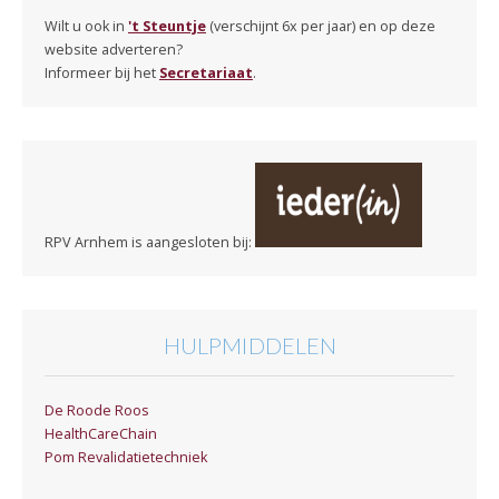
Wilt u ook in
't Steuntje
(verschijnt 6x per jaar) en op deze
website adverteren?
Informeer bij het
Secretariaat
.
RPV Arnhem is aangesloten bij:
HULPMIDDELEN
De Roode Roos
HealthCareChain
Pom Revalidatietechniek