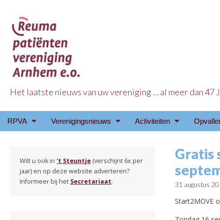
Het laatste nieuws van uw vereniging … al meer dan 47
Reuma Patienten Ve
Main
Skip
RPVA
Verenigingsnieuws
Activiteiten
Opvalle
menu
to
content
Gratis
Wilt u ook in
't Steuntje
(verschijnt 6x per
septem
jaar) en op deze website adverteren?
Informeer bij het
Secretariaat
.
31 augustus 2
Start2MOVE o
Zondag 16 sep