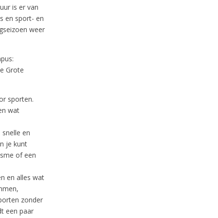
ur is er van
s en sport- en
egseizoen weer
mpus:
e Grote
r sporten.
en wat
snelle en
n je kunt
isme of een
n en alles wat
emmen,
sporten zonder
dt een paar