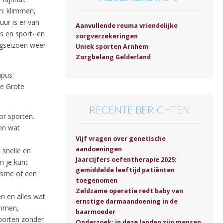
en: klimmen,
ur is er van
Aanvullende reuma vriendelijke
s en sport- en
zorgverzekeringen
egseizoen weer
Uniek sporten Arnhem
Zorgbelang Gelderland
mpus:
e Grote
RECENTE BERICHTEN
r sporten.
en wat
Vijf vragen over genetische
aandoeningen
snelle en
Jaarcijfers oefentherapie 2025:
n je kunt
gemiddelde leeftijd patiënten
isme of een
toegenomen
Zeldzame operatie redt baby van
n en alles wat
ernstige darmaandoening in de
emmen,
baarmoeder
sporten zonder
Onderzoek: in deze landen zijn mensen