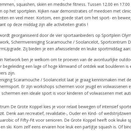
mmen, squashen, skiën en medische fitness. Tussen 12.00 en 17.00 u
en op het sportplein. Kijken naar demonstraties of meedoen met clinic
eiten en veel meer. Kortom, een goede start om het sport- en bewe
nt op deze middag zijn alle activiteiten gratis !
ordt georganiseerd door de vier sportaanbieders op Sportplein Oly
work, Schermvereniging Scaramouche / Soolancelot, Sportcentrum D
rmUpgrade. Zij bieden je een afwisselende en leuke sportmiddag aan:
n Network ben je welkom om te proeven van de avontuurlijke outdoo
 begeleiding een lage of hoge klimwand of ontdek wat boulderen is 
rs zijn.
iging Scaramouche / Soolancelot laat je graag kennismaken met de 
ermsport. Er zijn workshops schermen voor jeugd en volwassenen e
 schermen een ideale sport is voor kinderen of volwassenen met aut
trum De Grote Koppel kies je voor relaxt bewegen of intensief sporte
zit. Denk aan recreatief, revalidatie-, Ouder en Kind- of wedstrijdzw
uarobic of Fifty-Fit voor senioren. De Grote Koppel heeft ook leuke 
en ski. Kom zelf eens ervaren hoe leuk een partijtje squash is. Of bin