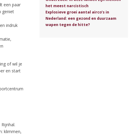
dt een paar
het meest narcistisch
n geniet
Explosieve groei aantal airco’s in
Nederland: een gezond en duurzaam
wapen tegen de hitte?
en indruk
matie,
en
ng of wil je
r en start
Sportcentrum
Rijnhal.
en: klimmen,