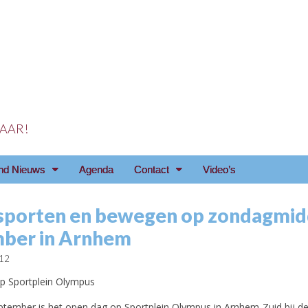
 JAAR!
reniging Arnhem e.o
nd Nieuws
Agenda
Contact
Video’s
 sporten en bewegen op zondagmid
ber in Arnhem
012
p Sportplein Olympus
tember is het open dag op Sportplein Olympus in Arnhem-Zuid bij de 