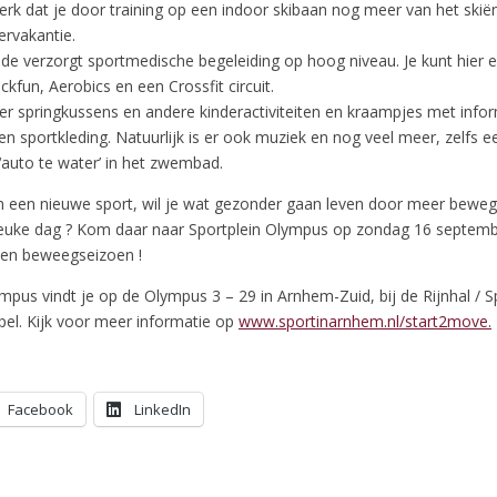
erk dat je door training op een indoor skibaan nog meer van het skië
tervakantie.
 verzorgt sportmedische begeleiding op hoog niveau. Je kunt hier e
kfun, Aerobics en een Crossfit circuit.
er springkussens en andere kinderactiviteiten en kraampjes met infor
n sportkleding. Natuurlijk is er ook muziek en nog veel meer, zelfs e
‘auto te water’ in het zwembad.
n een nieuwe sport, wil je wat gezonder gaan leven door meer bewegi
uke dag ? Kom daar naar Sportplein Olympus op zondag 16 septembe
- en beweegseizoen !
ympus vindt je op de Olympus 3 – 29 in Arnhem-Zuid, bij de Rijnhal / 
el. Kijk voor meer informatie op
www.sportinarnhem.nl/start2move.
Facebook
LinkedIn