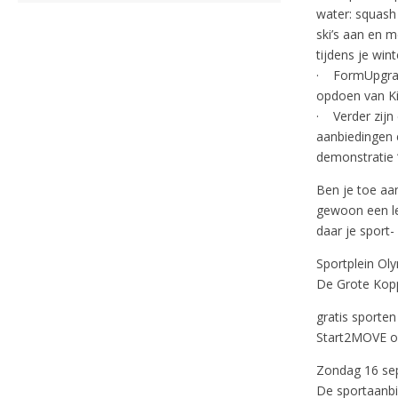
water: squash 
ski’s aan en m
tijdens je win
· FormUpgrade
opdoen van Kic
· Verder zijn 
aanbiedingen e
demonstratie 
Ben je toe aa
gewoon een le
daar je sport
Sportplein Ol
De Grote Kopp
gratis sport
Start2MOVE o
Zondag 16 sep
De sportaanbie