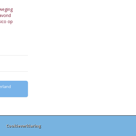
eweging
 avond
sico op
erland
Cookieverklaring