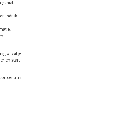
n geniet
en indruk
matie,
en
ng of wil je
r en start
Sportcentrum