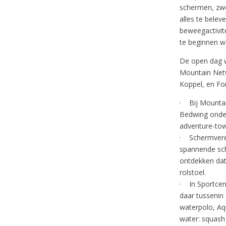
schermen, zwe
alles te belev
beweegactivit
te beginnen wa
De open dag w
Mountain Net
Koppel, en Fo
· Bij Mountai
Bedwing onder
adventure-towe
· Schermveren
spannende sch
ontdekken dat
rolstoel.
· In Sportcen
daar tussenin 
waterpolo, Aq
water: squash 