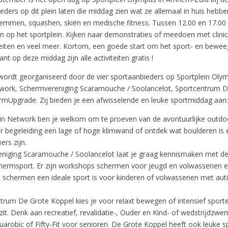
ders op dit plein laten die middag zien wat ze allemaal in huis hebb
mmen, squashen, skiën en medische fitness.
Tussen 12.00 en 17.00 u
en op het sportplein. Kijken naar demonstraties of meedoen met clinic
eiten en veel meer. Kortom, een goede start om het sport- en bewe
nt op deze middag zijn alle activiteiten gratis !
ordt georganiseerd door de vier sportaanbieders op Sportplein Oly
work, Schermvereniging Scaramouche / Soolancelot, Sportcentrum D
rmUpgrade. Zij bieden je een afwisselende en leuke sportmiddag aan:
n Network ben je welkom om te proeven van de avontuurlijke outdoo
 begeleiding een lage of hoge klimwand of ontdek wat boulderen is 
rs zijn.
iging Scaramouche / Soolancelot laat je graag kennismaken met de 
ermsport. Er zijn workshops schermen voor jeugd en volwassenen e
 schermen een ideale sport is voor kinderen of volwassenen met aut
trum De Grote Koppel kies je voor relaxt bewegen of intensief sporte
zit. Denk aan recreatief, revalidatie-, Ouder en Kind- of wedstrijdzw
uarobic of Fifty-Fit voor senioren. De Grote Koppel heeft ook leuke 