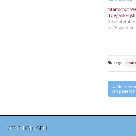
‘Startschot W
Toegankelijkhe
30 september
In "Algemeen
Tags:
Grati
Post
← Meerderhei
om patiënt h
navigation
VERENIGINGEN