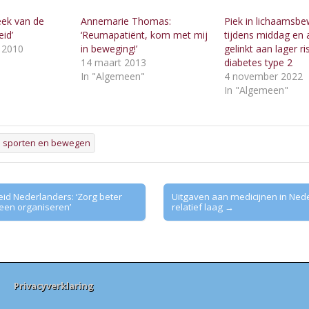
eek van de
Annemarie Thomas:
Piek in lichaamsb
id’
‘Reumapatiënt, kom met mij
tijdens middag en
 2010
in beweging!’
gelinkt aan lager ri
"
14 maart 2013
diabetes type 2
In "Algemeen"
4 november 2022
In "Algemeen"
s sporten en bewegen
d Nederlanders: ‘Zorg beter
Uitgaven aan medicijnen in Ned
een organiseren’
relatief laag →
Privacyverklaring