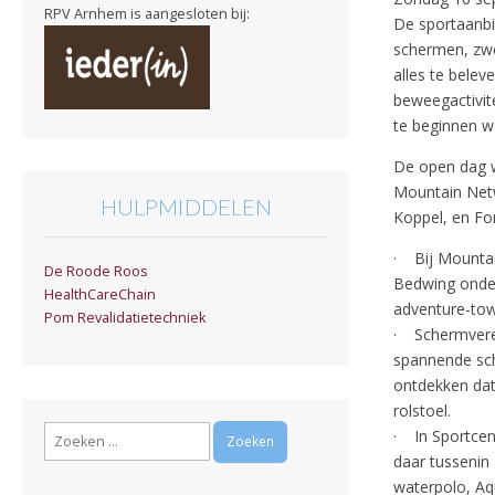
RPV Arnhem is aangesloten bij:
De sportaanbie
schermen, zwe
alles te belev
beweegactivit
te beginnen wa
De open dag w
Mountain Net
HULPMIDDELEN
Koppel, en Fo
· Bij Mountai
De Roode Roos
Bedwing onder
HealthCareChain
adventure-towe
Pom Revalidatietechniek
· Schermveren
spannende sch
ontdekken dat
rolstoel.
Zoeken
· In Sportcen
naar:
daar tussenin 
waterpolo, Aq