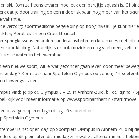
en ski. Kom zelf eens ervaren hoe leuk een partijtje squash is. Of bin
erk dat je door training op een indoor skibaan nog meer van het skië
tervakantie.
 verzorgt sportmedische begeleiding op hoog niveau. Je kunt hier e
kfun, Aerobics en een Crossfit circuit.
er springkussens en andere kinderactiviteiten en kraampjes met infor
n sportkleding. Natuurlijk is er ook muziek en nog veel meer, zelfs e
‘auto te water’ in het zwembad.
n een nieuwe sport, wil je wat gezonder gaan leven door meer bewegi
uke dag ? Kom daar naar Sportplein Olympus op zondag 16 septembe
- en beweegseizoen !
ympus vindt je op de Olympus 3 – 29 in Arnhem-Zuid, bij de Rijnhal / 
el. Kijk voor meer informatie op www.sportinarnhem.nl/start2move.
en en bewegen op zondagmiddag 16 september
p Sportplein Olympus
tember is het open dag op Sportplein Olympus in Arnhem-Zuid bij de 
ders op dit plein laten die middag zien wat ze allemaal in huis hebb