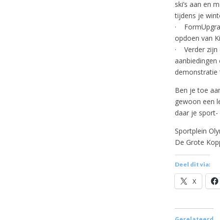
ski’s aan en m
tijdens je win
· FormUpgrade
opdoen van Kic
· Verder zijn 
aanbiedingen e
demonstratie 
Ben je toe aa
gewoon een le
daar je sport
Sportplein Ol
De Grote Kopp
Deel dit via:
X
Gerelateerd