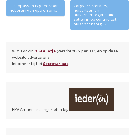
Post
← Oppassen is goed voor
Zorgverzekeraars,
het brein van opa en oma
huisartsen en
navigation
huisartsenorganisaties
zetten in op continuïteit
huisartsenzorg →
Wilt u ook in
't Steuntje
(verschijnt 6x per jaar) en op deze
website adverteren?
Informeer bij het
Secretariaat
.
RPV Arnhem is aangesloten bij: