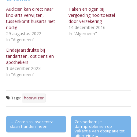
Audicien kan direct naar
Haken en ogen bij
kno-arts verwijzen,
vergoeding hoortoestel
tussenkomt huisarts niet
door verzekering
nodig
14 december 2016
29 augustus 2022
In "Algemeen"
In "Algemeen"
Eindejaarsdrukte bij
tandartsen, opticiens en
apothekers
1 december 2023
In "Algemeen"
Tags:
hoorwijzer
Post
← Grote scoliosecentra
Zo voorkom je
slaan handen ineen
darmproblemen op
navigation
vakantie Van obstipatie tot
uitdroging →