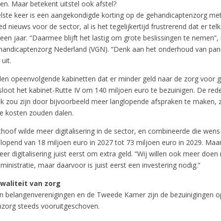
n. Maar betekent uitstel ook afstel?
lste keer is een aangekondigde korting op de gehandicaptenzorg met
ed nieuws voor de sector, al is het tegelijkertijd frustrerend dat er tel
r een jaar. “Daarmee blijft het lastig om grote beslissingen te nemen”,
handicaptenzorg Nederland (VGN). “Denk aan het onderhoud van pand
uit.
llen opeenvolgende kabinetten dat er minder geld naar de zorg voor 
esloot het kabinet-Rutte IV om 140 miljoen euro te bezuinigen. De re
ijk zou zijn door bijvoorbeeld meer langlopende afspraken te maken, 
ve kosten zouden dalen.
choof wilde meer digitalisering in de sector, en combineerde die wen
plopend van 18 miljoen euro in 2027 tot 73 miljoen euro in 2029. Maa
r digitalisering juist eerst om extra geld. “Wij willen ook meer doen
dministratie, maar daarvoor is juist eerst een investering nodig.”
waliteit van zorg
n belangenverenigingen en de Tweede Kamer zijn de bezuinigingen o
zorg steeds vooruitgeschoven.