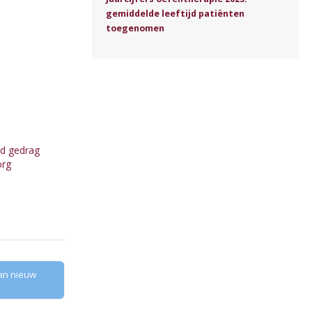
gemiddelde leeftijd patiënten
toegenomen
nd gedrag
org
an nieuw