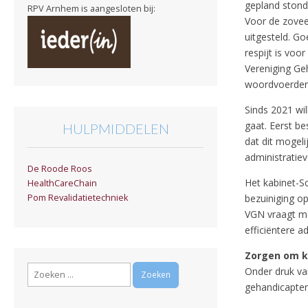
gepland stonde
RPV Arnhem is aangesloten bij:
Voor de zovee
uitgesteld. Go
respijt is voo
Vereniging Ge
woordvoerder 
Sinds 2021 wi
gaat. Eerst b
HULPMIDDELEN
dat dit mogel
administratie
De Roode Roos
Het kabinet-S
HealthCareChain
bezuiniging o
Pom Revalidatietechniek
VGN vraagt mee
efficiëntere a
Zorgen om k
Zoeken
Onder druk va
naar:
gehandicapten