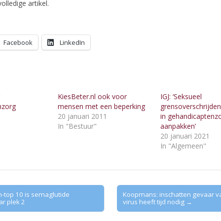
olledige artikel.
Facebook
LinkedIn
KiesBeter.nl ook voor
IGJ: ‘Seksueel
nzorg
mensen met een beperking
grensoverschrijde
20 januari 2011
in gehandicaptenz
"
In "Bestuur"
aanpakken’
20 januari 2021
In "Algemeen"
n-top 10 is semaglutide
Koopmans: inschatten gevaar v
r plek 2
virus heeft tijd nodig →