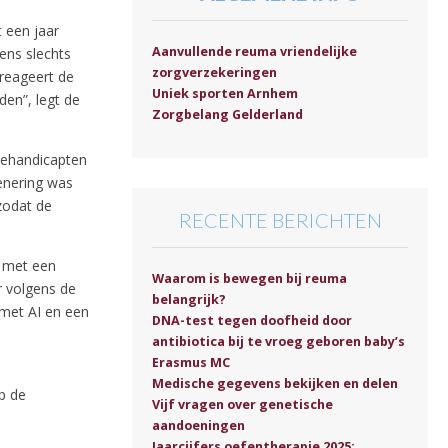
 een jaar
Aanvullende reuma vriendelijke
kens slechts
zorgverzekeringen
 reageert de
Uniek sporten Arnhem
en”, legt de
Zorgbelang Gelderland
gehandicapten
denering was
zodat de
RECENTE BERICHTEN
s met een
Waarom is bewegen bij reuma
r volgens de
belangrijk?
 met AI en een
DNA-test tegen doofheid door
antibiotica bij te vroeg geboren baby’s
Erasmus MC
Medische gegevens bekijken en delen
p de
Vijf vragen over genetische
aandoeningen
Jaarcijfers oefentherapie 2025: