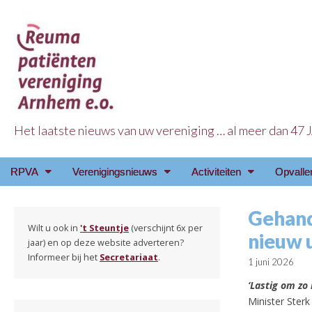
Het laatste nieuws van uw vereniging … al meer dan 47
Reuma Patienten Ve
Main
Skip
RPVA
Verenigingsnieuws
Activiteiten
Opvalle
menu
to
content
Gehand
Wilt u ook in
't Steuntje
(verschijnt 6x per
nieuw u
jaar) en op deze website adverteren?
Informeer bij het
Secretariaat
.
1 juni 2026
‘Lastig om zo
Minister Sterk