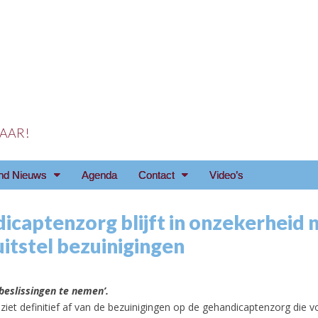
 JAAR!
reniging Arnhem e.o
nd Nieuws
Agenda
Contact
Video’s
icaptenzorg blijft in onzekerheid 
itstel bezuinigingen
 beslissingen te nemen’.
 ziet definitief af van de bezuinigingen op de gehandicaptenzorg die 