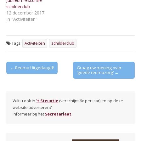
Jubileum-excursie
schilderclub
12 december 2017
In "Activiteiten"
Tags:
Activiteiten
schilderclub
Post
← Reuma Uitgedaagd!
Graag uw mening over
‘goede reumazorg’ →
navigation
Wilt u ook in
't Steuntje
(verschijnt 6x per jaar) en op deze
website adverteren?
Informeer bij het
Secretariaat
.