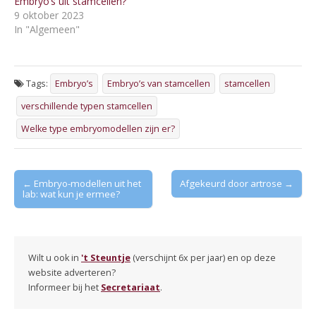
Embryo’s uit stamcellen?
9 oktober 2023
In "Algemeen"
Tags:
Embryo’s
Embryo’s van stamcellen
stamcellen
verschillende typen stamcellen
Welke type embryomodellen zijn er?
Post
← Embryo-modellen uit het
Afgekeurd door artrose →
lab: wat kun je ermee?
navigation
Wilt u ook in
't Steuntje
(verschijnt 6x per jaar) en op deze
website adverteren?
Informeer bij het
Secretariaat
.