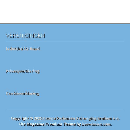
VERENIGINGEN
Ieder(in) CG-Raad
Privacyverklaring
Cookieverklaring
Copyright © 2025
Reuma Patienten Vereniging Arnhem e.o.
The Magazine Premium Theme by
bavotasan.com
.