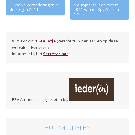
Post
← Welke veranderingen in
Nieuwjaarsbijeenkomst
de zorg in 2011
2011 van de Rpv Arnhem
navigation
e.o. →
Wilt u ook in
't Steuntje
(verschijnt 6x per jaar) en op deze
website adverteren?
Informeer bij het
Secretariaat
.
RPV Arnhem is aangesloten bij:
HULPMIDDELEN