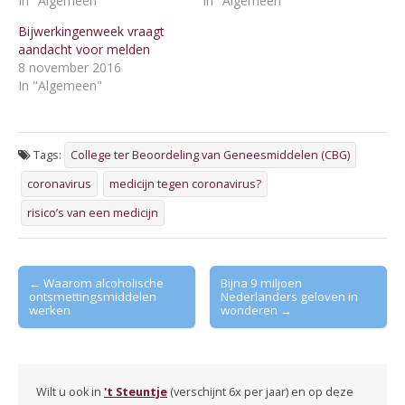
In "Algemeen"
In "Algemeen"
Bijwerkingenweek vraagt
aandacht voor melden
8 november 2016
In "Algemeen"
Tags:
College ter Beoordeling van Geneesmiddelen (CBG)
coronavirus
medicijn tegen coronavirus?
risico’s van een medicijn
Post
← Waarom alcoholische
Bijna 9 miljoen
ontsmettingsmiddelen
Nederlanders geloven in
navigation
werken
wonderen →
Wilt u ook in
't Steuntje
(verschijnt 6x per jaar) en op deze