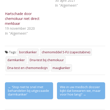
30 april 2021
In "Algemeen"
Hartschade door
chemokuur niet direct
merkbaar
19 november 2020
In "Algemeen"
Tags:
borstkanker
chemomiddel 5-FU (capecitabine)
darmkanker
Dna-test bij chemokuur
Dna-test en chemomedicijn
maagkanker
Post
← ‘Stop niet te snel met
Wie in uw medisch dossier
behandelen bij uitgezaaide
kijkt dat bewaren we, maar
navigation
darmkanker’
voor hoe lang? →