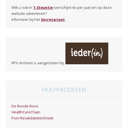
Wilt u ook in
't Steuntje
(verschijnt 6x per jaar) en op deze
website adverteren?
Informeer bij het
Secretariaat
.
RPV Arnhem is aangesloten bij:
HULPMIDDELEN
De Roode Roos
HealthCareChain
Pom Revalidatietechniek