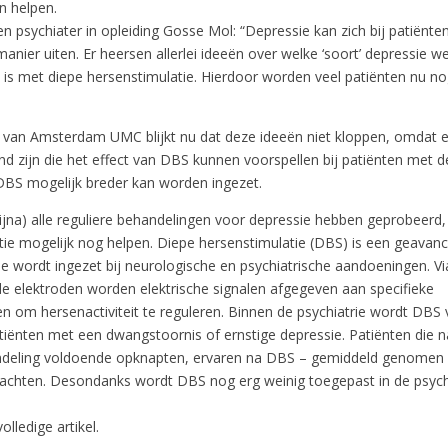
n helpen.
 psychiater in opleiding Gosse Mol: “Depressie kan zich bij patiënte
manier uiten. Er heersen allerlei ideeën over welke ‘soort’ depressie w
 is met diepe hersenstimulatie. Hierdoor worden veel patiënten nu no
 van Amsterdam UMC blijkt nu dat deze ideeën niet kloppen, omdat 
d zijn die het effect van DBS kunnen voorspellen bij patiënten met de
DBS mogelijk breder kan worden ingezet.
ijna) alle reguliere behandelingen voor depressie hebben geprobeerd,
tie mogelijk nog helpen. Diepe hersenstimulatie (DBS) is een geavan
e wordt ingezet bij neurologische en psychiatrische aandoeningen. Vi
e elektroden worden elektrische signalen afgegeven aan specifieke
n om hersenactiviteit te reguleren. Binnen de psychiatrie wordt DBS 
atiënten met een dwangstoornis of ernstige depressie. Patiënten die 
deling voldoende opknapten, ervaren na DBS – gemiddeld genomen 
achten. Desondanks wordt DBS nog erg weinig toegepast in de psychi
olledige artikel.