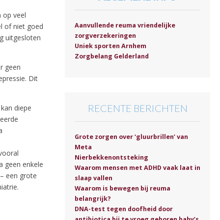
n op veel
Aanvullende reuma vriendelijke
el of niet goed
zorgverzekeringen
g uitgesloten
Uniek sporten Arnhem
Zorgbelang Gelderland
er geen
pressie. Dit
RECENTE BERICHTEN
 kan diepe
ceerde
a
Grote zorgen over ‘gluurbrillen’ van
Meta
vooral
Nierbekkenontsteking
na geen enkele
Waarom mensen met ADHD vaak laat in
– een grote
slaap vallen
atrie.
Waarom is bewegen bij reuma
belangrijk?
DNA-test tegen doofheid door
antibiotica bij te vroeg geboren baby’s