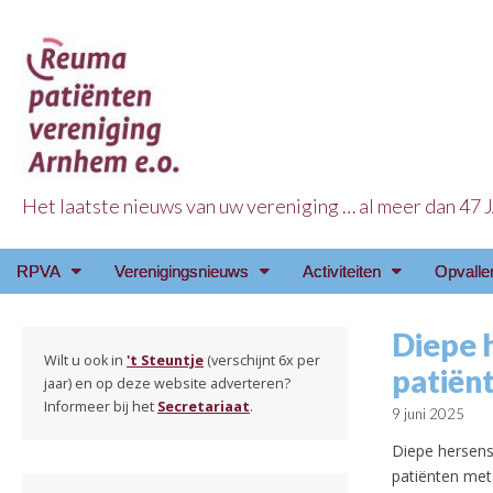
Het laatste nieuws van uw vereniging … al meer dan 47
Reuma Patienten Ve
Main
Skip
RPVA
Verenigingsnieuws
Activiteiten
Opvalle
menu
to
content
Diepe 
Wilt u ook in
't Steuntje
(verschijnt 6x per
patiën
jaar) en op deze website adverteren?
Informeer bij het
Secretariaat
.
9 juni 2025
Diepe hersens
patiënten met