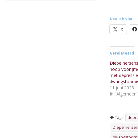
Deel dit via:
X
Gerelateerd
Diepe hersens
hoop voor (me
met depressie
dwangstoorni
11 juni 2025
In "Algemeen
Tags:
depr
Diepe hersen
dwangstoorn