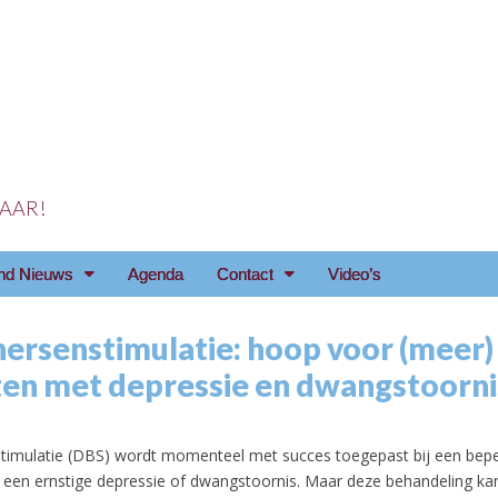
 JAAR!
reniging Arnhem e.o
nd Nieuws
Agenda
Contact
Video’s
hersenstimulatie: hoop voor (meer)
ten met depressie en dwangstoorni
timulatie (DBS) wordt momenteel met succes toegepast bij een bep
 een ernstige depressie of dwangstoornis. Maar deze behandeling kan 