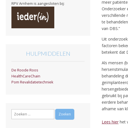
meer patiënte
RPV Arnhem is aangesloten bij:
Onderzoeker en
verschillende 
te behandelen
van DBS.”
Uit onderzoek
factoren beken
betekent dat 
HULPMIDDELEN
Als mensen (b
hersenstimula
De Roode Roos
behandeling di
HealthCareChain
geïmplanteerd
Pom Revalidatietechniek
hersengebiede
gebruikt bij p
eerdere behan
afname van kl
Zoeken
naar:
Lees hier
het v