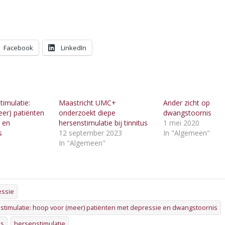
Facebook
LinkedIn
timulatie:
Maastricht UMC+
Ander zicht op
er) patiënten
onderzoekt diepe
dwangstoornis
 en
hersenstimulatie bij tinnitus
1 mei 2020
s
12 september 2023
In "Algemeen"
In "Algemeen"
"
essie
stimulatie: hoop voor (meer) patiënten met depressie en dwangstoornis
is
hersenstimulatie