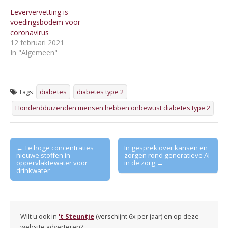
Leververvetting is
voedingsbodem voor
coronavirus
12 februari 2021
In "Algemeen"
Tags:
diabetes
diabetes type 2
Honderdduizenden mensen hebben onbewust diabetes type 2
Post
← Te hoge concentraties
In gesprek over kansen en
nieuwe stoffen in
zorgen rond generatieve AI
navigation
oppervlaktewater voor
in de zorg →
drinkwater
Wilt u ook in
't Steuntje
(verschijnt 6x per jaar) en op deze
website adverteren?