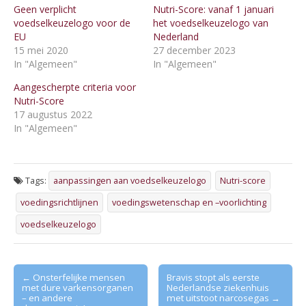
Geen verplicht
Nutri-Score: vanaf 1 januari
voedselkeuzelogo voor de
het voedselkeuzelogo van
EU
Nederland
15 mei 2020
27 december 2023
In "Algemeen"
In "Algemeen"
Aangescherpte criteria voor
Nutri-Score
17 augustus 2022
In "Algemeen"
Tags:
aanpassingen aan voedselkeuzelogo
Nutri-score
voedingsrichtlijnen
voedingswetenschap en –voorlichting
voedselkeuzelogo
Post
← Onsterfelijke mensen
Bravis stopt als eerste
met dure varkensorganen
Nederlandse ziekenhuis
navigation
– en andere
met uitstoot narcosegas →