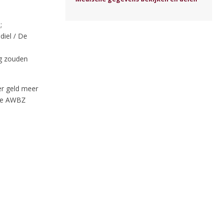
;
diel / De
g zouden
r geld meer
 de AWBZ