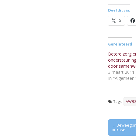
Deel dit via:
X
Gerelateerd
Betere zorg e
ondersteuning
door samenwe
3 maart 2011
In "Algemeen
Tags:
AWBZ
Post
← Beweegpr
artrose
navigation