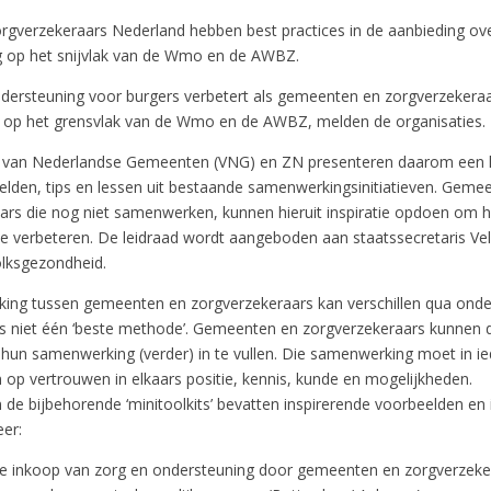
gverzekeraars Nederland hebben best practices in de aanbieding ov
 op het snijvlak van de Wmo en de AWBZ.
dersteuning voor burgers verbetert als gemeenten en zorgverzekera
op het grensvlak van de Wmo en de AWBZ, melden de organisaties.
g van Nederlandse Gemeenten (VNG) en ZN presenteren daarom een 
lden, tips en lessen uit bestaande samenwerkingsinitiatieven. Geme
ars die nog niet samenwerken, kunnen hieruit inspiratie opdoen om 
te verbeteren. De leidraad wordt aangeboden aan staatssecretaris Ve
lksgezondheid.
ng tussen gemeenten en zorgverzekeraars kan verschillen qua ond
r is niet één ‘beste methode’. Gemeenten en zorgverzekeraars kunnen 
hun samenwerking (verder) in te vullen. Die samenwerking moet in ie
 op vertrouwen in elkaars positie, kennis, kunde en mogelijkheden.
 de bijbehorende ‘minitoolkits’ bevatten inspirerende voorbeelden en
er:
e inkoop van zorg en ondersteuning door gemeenten en zorgverzeke