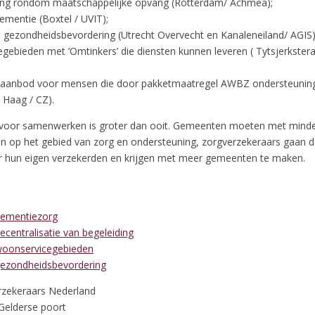
ng rondom maatschappelijke opvang (Rotterdam/ Achmea);
ementie (Boxtel / UVIT);
n gezondheidsbevordering (Utrecht Overvecht en Kanaleneiland/ AGIS)
gebieden met ‘Omtinkers’ die diensten kunnen leveren ( Tytsjerkstera
 aanbod voor mensen die door pakketmaatregel AWBZ ondersteunin
 Haag / CZ).
 voor samenwerken is groter dan ooit. Gemeenten moeten met minde
en op het gebied van zorg en ondersteuning, zorgverzekeraars gaan
r hun eigen verzekerden en krijgen met meer gemeenten te maken.
 dementiezorg
decentralisatie van begeleiding
 woonservicegebieden
 gezondheidsbevordering
rzekeraars Nederland
Gelderse poort