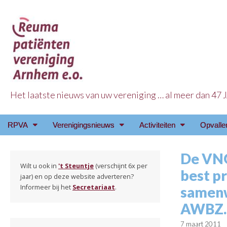
Het laatste nieuws van uw vereniging … al meer dan 47
Reuma Patienten Ve
Main
Skip
RPVA
Verenigingsnieuws
Activiteiten
Opvalle
menu
to
content
De VNG
Wilt u ook in
't Steuntje
(verschijnt 6x per
best pr
jaar) en op deze website adverteren?
Informeer bij het
Secretariaat
.
samenw
AWBZ.
7 maart 2011