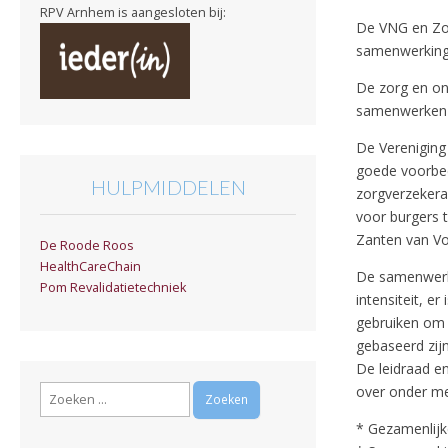
RPV Arnhem is aangesloten bij:
De VNG en Zor
samenwerking
De zorg en on
samenwerken 
De Verenigin
goede voorbee
HULPMIDDELEN
zorgverzekera
voor burgers 
Zanten van Vo
De Roode Roos
HealthCareChain
De samenwerki
Pom Revalidatietechniek
intensiteit, e
gebruiken om 
gebaseerd zijn
De leidraad en
Zoeken
over onder me
naar:
* Gezamenlijk