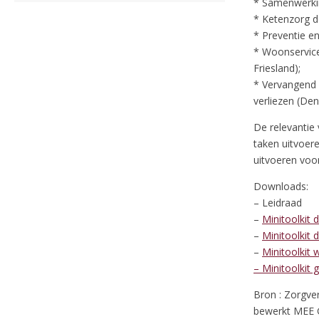
* Samenwerki
* Ketenzorg d
* Preventie e
* Woonservice
Friesland);
* Vervangend
verliezen (Den
De relevantie
taken uitvoer
uitvoeren voo
Downloads:
– Leidraad
–
Minitoolkit
–
Minitoolkit 
–
Minitoolkit
– Minitoolkit
Bron : Zorgve
bewerkt MEE 