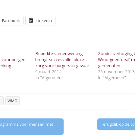
Facebook
LinkedIn
n
Beperkte samenwerking
Zonder verhoging 
 voor burgers
brengt succesvolle lokale
Wmo geen ‘deal’ m
rking
zorg voor burgers in gevaar
gemeenten
9 maart 2014
25 november 2013
"
In "Algemeen"
In "Algemeen"
.
WMO
ogramma voor mensen met
Terugblik op de c