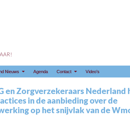
 JAAR!
reniging Arnhem e.o
nd Nieuws
Agenda
Contact
Video’s
 en Zorgverzekeraars Nederland
actices in de aanbieding over de
erking op het snijvlak van de Wm