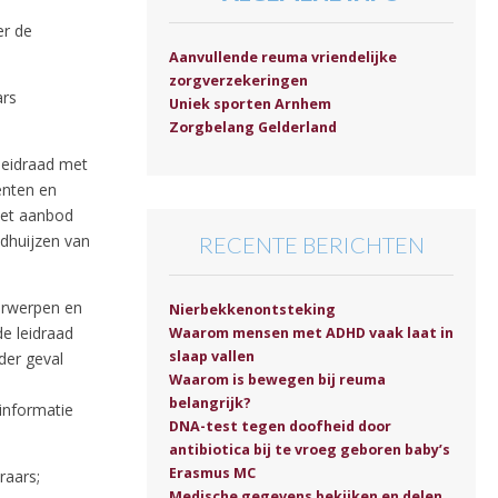
er de
Aanvullende reuma vriendelijke
zorgverzekeringen
ars
Uniek sporten Arnhem
Zorgbelang Gelderland
leidraad met
enten en
het aanbod
ldhuijzen van
RECENTE BERICHTEN
erwerpen en
Nierbekkenontsteking
de leidraad
Waarom mensen met ADHD vaak laat in
slaap vallen
der geval
Waarom is bewegen bij reuma
belangrijk?
 informatie
DNA-test tegen doofheid door
antibiotica bij te vroeg geboren baby’s
Erasmus MC
raars;
Medische gegevens bekijken en delen