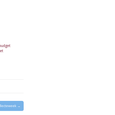
budget
et
ollecteweek →