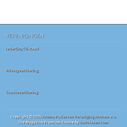
VERENIGINGEN
Ieder(in) CG-Raad
Privacyverklaring
Cookieverklaring
Copyright © 2025
Reuma Patienten Vereniging Arnhem e.o.
The Magazine Premium Theme by
bavotasan.com
.