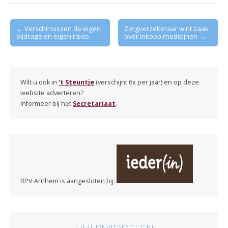
Post
← Verschil tussen de eigen
Zorgverzekeraar wint zaak
bijdrage en eigen risico
over inkoop medicijnen →
navigation
Wilt u ook in
't Steuntje
(verschijnt 6x per jaar) en op deze
website adverteren?
Informeer bij het
Secretariaat
.
RPV Arnhem is aangesloten bij:
HULPMIDDELEN