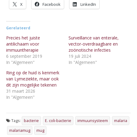
X
Facebook
LinkedIn
Gerelateerd
Precies het juiste
Surveillance van enterale,
antilichaam voor
vector-overdraagbare en
immuuntherapie
zoönotische infecties
6 september 2019
19 juli 2024
In "Algemeen"
In "Algemeen"
Ring op de huid is kenmerk
van Lymeziekte, maar ook
dit zijn mogelijke tekenen
31 maart 2026
In "Algemeen"
Tags:
bacterie
E. coli-bacterie
immuunsysteem
malaria
malariamug
mug