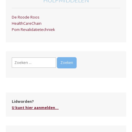
De Roode Roos
HealthCareChain
Pom Revalidatietechniek
Zoeken
naar:
Lidworden?
U kunt hier aanmelden...