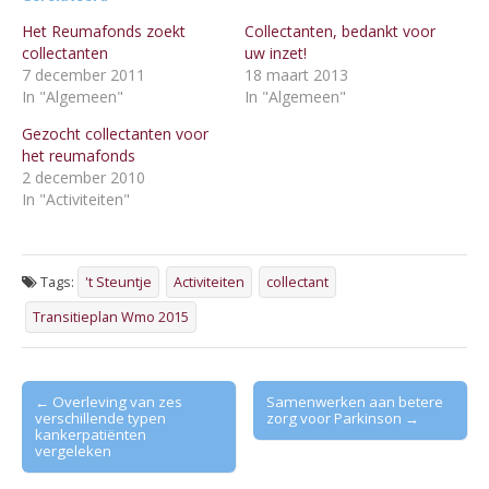
Het Reumafonds zoekt
Collectanten, bedankt voor
collectanten
uw inzet!
7 december 2011
18 maart 2013
In "Algemeen"
In "Algemeen"
Gezocht collectanten voor
het reumafonds
2 december 2010
In "Activiteiten"
Tags:
't Steuntje
Activiteiten
collectant
Transitieplan Wmo 2015
Post
← Overleving van zes
Samenwerken aan betere
verschillende typen
zorg voor Parkinson →
navigation
kankerpatiënten
vergeleken