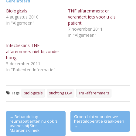
Gerelateerd
Biologicals
TNF alfaremmers: er
4 augustus 2010
verandert iets voor u als
In "Algemeen"
patiënt
7 november 2011
In "Algemeen"
Infectiekans TNF-
alfaremmers niet bijzonder
hoog
5 december 2011
In "Patiënten Informatie"
Tags:
biologicals
stichting EGV
TNF-alfaremmers
Post
← Behandeling
Groen licht voor nieuwe
reumapatiënten nu ook ’s
hersteloperatie kraakbeen
navigation
avonds bij Sint
→
Maartenskliniek