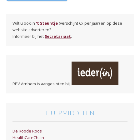
Wilt u ook in
't Steuntje
(verschijnt 6x per jaar) en op deze
website adverteren?
Informeer bij het
Secretariaat
.
RPV Arnhem is aangesloten bij:
HULPMIDDELEN
De Roode Roos
HealthCareChain