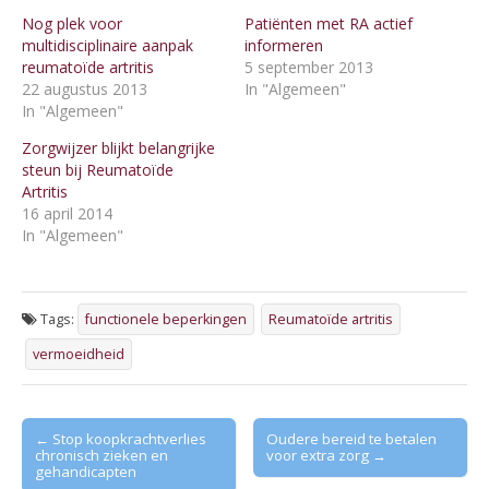
Nog plek voor
Patiënten met RA actief
multidisciplinaire aanpak
informeren
reumatoïde artritis
5 september 2013
22 augustus 2013
In "Algemeen"
In "Algemeen"
Zorgwijzer blijkt belangrijke
steun bij Reumatoïde
Artritis
16 april 2014
In "Algemeen"
Tags:
functionele beperkingen
Reumatoïde artritis
vermoeidheid
Post
← Stop koopkrachtverlies
Oudere bereid te betalen
chronisch zieken en
voor extra zorg →
navigation
gehandicapten