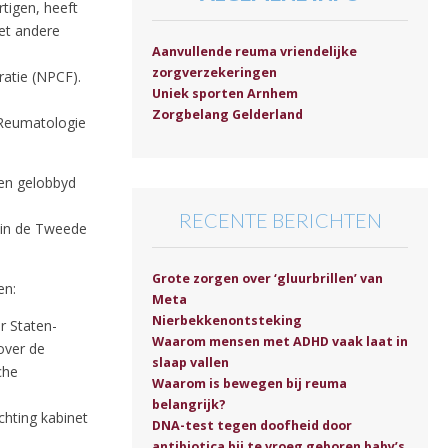
tigen, heeft
et andere
Aanvullende reuma vriendelijke
zorgverzekeringen
atie (NPCF).
Uniek sporten Arnhem
Zorgbelang Gelderland
Reumatologie
 en gelobbyd
RECENTE BERICHTEN
 in de Tweede
Grote zorgen over ‘gluurbrillen’ van
en:
Meta
Nierbekkenontsteking
r Staten-
Waarom mensen met ADHD vaak laat in
over de
slaap vallen
che
Waarom is bewegen bij reuma
belangrijk?
chting kabinet
DNA-test tegen doofheid door
antibiotica bij te vroeg geboren baby’s