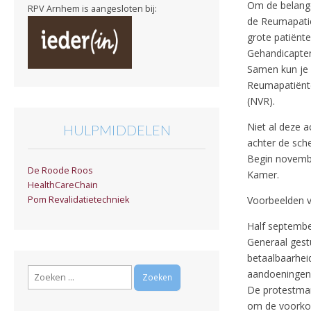
Om de belange
RPV Arnhem is aangesloten bij:
de Reumapati
grote patiënt
Gehandicapten
Samen kun je 
Reumapatiënt
(NVR).
Niet al deze a
HULPMIDDELEN
achter de sch
Begin novembe
De Roode Roos
Kamer.
HealthCareChain
Voorbeelden v
Pom Revalidatietechniek
Half septembe
Generaal gest
betaalbaarhei
Zoeken
aandoeningen 
naar:
De protestmani
om de voorkom