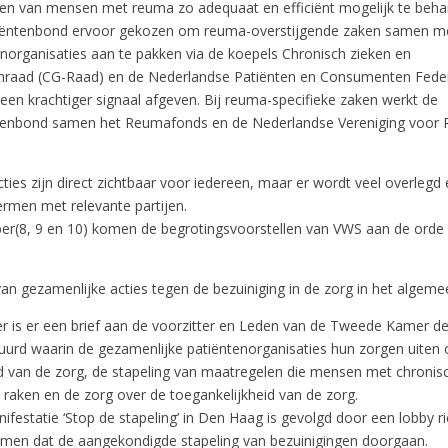
n van mensen met reuma zo adequaat en efficiënt mogelijk te behar
ëntenbond ervoor gekozen om reuma-overstijgende zaken samen m
enorganisaties aan te pakken via de koepels Chronisch zieken en
raad (CG-Raad) en de Nederlandse Patiënten en Consumenten Feder
een krachtiger signaal afgeven. Bij reuma-specifieke zaken werkt de
enbond samen het Reumafonds en de Nederlandse Vereniging voor 
cties zijn direct zichtbaar voor iedereen, maar er wordt veel overlegd
ermen met relevante partijen.
r(8, 9 en 10) komen de begrotingsvoorstellen van VWS aan de orde
an gezamenlijke acties tegen de bezuiniging in de zorg in het algeme
r is er een brief aan de voorzitter en Leden van de Tweede Kamer de
uurd waarin de gezamenlijke patiëntenorganisaties hun zorgen uiten 
d van de zorg, de stapeling van maatregelen die mensen met chronis
raken en de zorg over de toegankelijkheid van de zorg.
festatie ‘Stop de stapeling’ in Den Haag is gevolgd door een lobby ri
en dat de aangekondigde stapeling van bezuinigingen doorgaan.