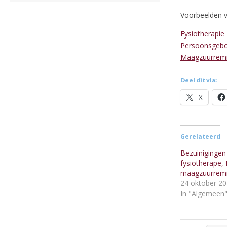
Voorbeelden v
Fysiotherapie
Persoonsgebo
Maagzuurrem
Deel dit via:
X
Gerelateerd
Bezuinigingen
fysiotherape,
maagzuurrem
24 oktober 2
In "Algemeen