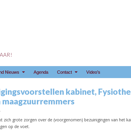
 JAAR!
reniging Arnhem e.o
nd Nieuws
Agenda
Contact
Video’s
gingsvoorstellen kabinet, Fysiothe
n maagzuurremmers
1
 zich grote zorgen over de (voorgenomen) bezuinigingen van het kab
ngen op de voet.