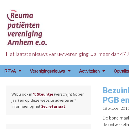
Het laatste nieuws van uw vereniging … al meer dan 47
Reuma Patienten Ve
Main
Skip
RPVA
Verenigingsnieuws
Activiteiten
Opvalle
menu
to
content
Bezuini
Wilt u ook in
't Steuntje
(verschijnt 6x per
PGB e
jaar) en op deze website adverteren?
Informeer bij het
Secretariaat
.
18 oktober 201
De bond maakt
de ontwikkeli