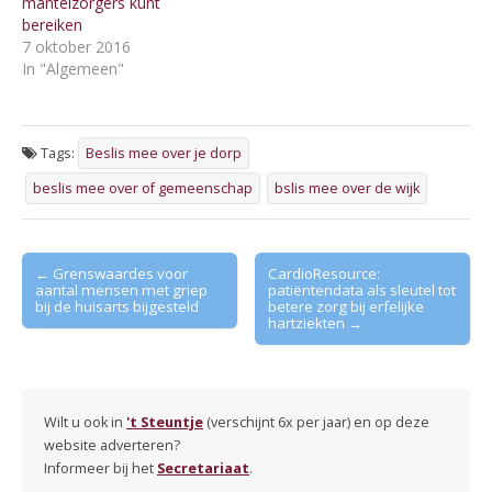
mantelzorgers kunt
bereiken
7 oktober 2016
In "Algemeen"
Tags:
Beslis mee over je dorp
beslis mee over of gemeenschap
bslis mee over de wijk
Post
← Grenswaardes voor
CardioResource:
aantal mensen met griep
patiëntendata als sleutel tot
navigation
bij de huisarts bijgesteld
betere zorg bij erfelijke
hartziekten →
Wilt u ook in
't Steuntje
(verschijnt 6x per jaar) en op deze
website adverteren?
Informeer bij het
Secretariaat
.