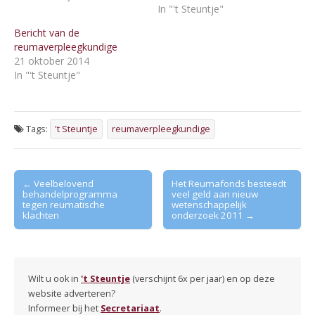
In "'t Steuntje"
Bericht van de
reumaverpleegkundige
21 oktober 2014
In "'t Steuntje"
Tags:
't Steuntje
reumaverpleegkundige
Post
← Veelbelovend
Het Reumafonds besteedt
behandelprogramma
veel geld aan nieuw
navigation
tegen reumatische
wetenschappelijk
klachten
onderzoek 2011 →
Wilt u ook in
't Steuntje
(verschijnt 6x per jaar) en op deze
website adverteren?
Informeer bij het
Secretariaat
.