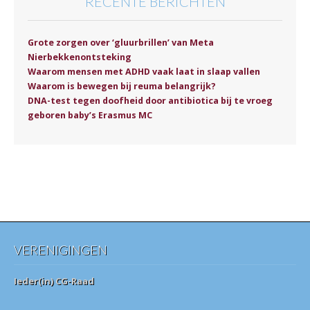
RECENTE BERICHTEN
Grote zorgen over ‘gluurbrillen’ van Meta
Nierbekkenontsteking
Waarom mensen met ADHD vaak laat in slaap vallen
Waarom is bewegen bij reuma belangrijk?
DNA-test tegen doofheid door antibiotica bij te vroeg
geboren baby’s Erasmus MC
VERENIGINGEN
Ieder(in) CG-Raad