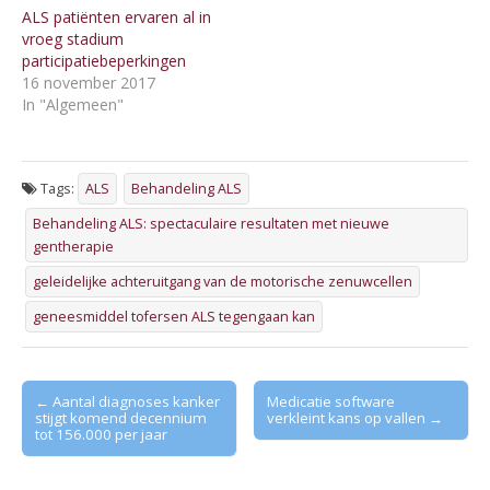
ALS patiënten ervaren al in
vroeg stadium
participatiebeperkingen
16 november 2017
In "Algemeen"
Tags:
ALS
Behandeling ALS
Behandeling ALS: spectaculaire resultaten met nieuwe
gentherapie
geleidelijke achteruitgang van de motorische zenuwcellen
geneesmiddel tofersen ALS tegengaan kan
Post
← Aantal diagnoses kanker
Medicatie software
stijgt komend decennium
verkleint kans op vallen →
navigation
tot 156.000 per jaar