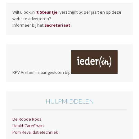
Wilt u ook in
't Steuntje
(verschijnt 6x per jaar) en op deze
website adverteren?
Informeer bij het
Secretariaat
.
RPV Arnhem is aangesloten bij:
HULPMIDDELEN
De Roode Roos
HealthCareChain
Pom Revalidatietechniek