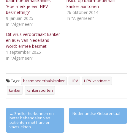
baarmoederhalskanker:
risico op baarmoederhals-
‘Hoe merk je een HPV-
kanker aantonen
besmetting?’
26 oktober 2014
9 januari 2025
In "Algemeen"
In "Algemeen"
Dit virus veroorzaakt kanker
en 80% van Nederland
wordt ermee besmet
1 september 2025
In "Algemeen"
Tags:
baarmoederhalskanker
HPV
HPV-vaccinatie
kanker
kankersoorten
Post
← Sneller herkennen en
Nederlandse Gebarentaal
beter behandelen van
→
navigation
patiënten met hart- en
vaatziekten