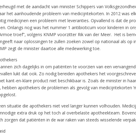
rheugd met de aandacht van minister Schippers van Volksgezondheid
aar het aanhoudende probleem van medicijntekorten. In 2012 was elk
ntig medicijnen een probleem met leveranties. Opvallend is dat de pr
n. Onlangs nog was het nummer 1 antibioticum voor kinderen in ons
 “Armoe troef”, volgens KNMP voorzitter Rik van der Meer. Het is be
ngeeft naar oplossingen te zullen zoeken zowel op nationaal als op i
MP zegt de minister daartoe alle medewerking toe.
pothekers
annen zich dagelijks in om patiënten te voorzien van een vervangend 
vallen lukt dat ook. Zo nodig bereiden apothekers het voorgeschreve
et kant-en-klare product niet beschikbaar is. Zoals de minister in haar
t, hebben apothekers de problemen als gevolg van medicijntekorten ‘
opgelost.
een situatie die apothekers niet veel langer kunnen volhouden. Medici
nnodige extra druk op het toch al overbelaste apotheekteam. Bove
ch zorgen dat patiënten in de war raken van steeds wisselende verpak
eid