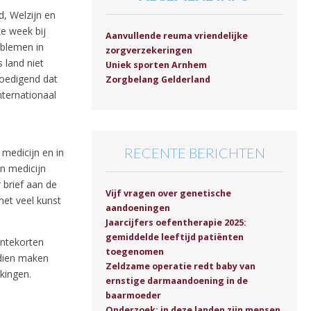
, Welzijn en
e week bij
Aanvullende reuma vriendelijke
oblemen in
zorgverzekeringen
 land niet
Uniek sporten Arnhem
moedigend dat
Zorgbelang Gelderland
nternationaal
RECENTE BERICHTEN
medicijn en in
n medicijn
 brief aan de
Vijf vragen over genetische
met veel kunst
aandoeningen
Jaarcijfers oefentherapie 2025:
gemiddelde leeftijd patiënten
jntekorten
toegenomen
ndien maken
Zeldzame operatie redt baby van
kingen.
ernstige darmaandoening in de
baarmoeder
Onderzoek: in deze landen zijn mensen