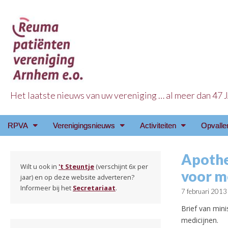
Het laatste nieuws van uw vereniging … al meer dan 47
Reuma Patienten Ve
Main
Skip
RPVA
Verenigingsnieuws
Activiteiten
Opvalle
menu
to
content
Apothe
Wilt u ook in
't Steuntje
(verschijnt 6x per
voor m
jaar) en op deze website adverteren?
Informeer bij het
Secretariaat
.
7 februari 2013
Brief van min
medicijnen.