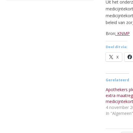
Uit het onder
medicijntekor
medicijntekort
beleid van zor
Bron
: KNMP
Deel dit via:
X
Gerelateerd
Apothekers pl
extra maatreg
medicijntekor
4 november 2
In "Algemeen