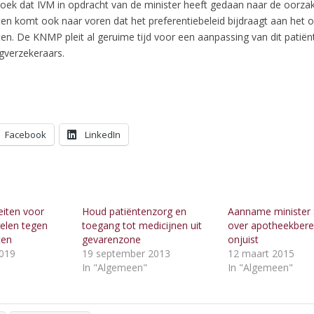
zoek dat IVM in opdracht van de minister heeft gedaan naar de oorza
ten komt ook naar voren dat het preferentiebeleid bijdraagt aan het 
en. De KNMP pleit al geruime tijd voor een aanpassing van dit patiën
gverzekeraars.
Facebook
LinkedIn
eiten voor
Houd patiëntenzorg en
Aanname minister 
elen tegen
toegang tot medicijnen uit
over apotheekbere
ten
gevarenzone
onjuist
019
19 september 2013
12 maart 2015
"
In "Algemeen"
In "Algemeen"