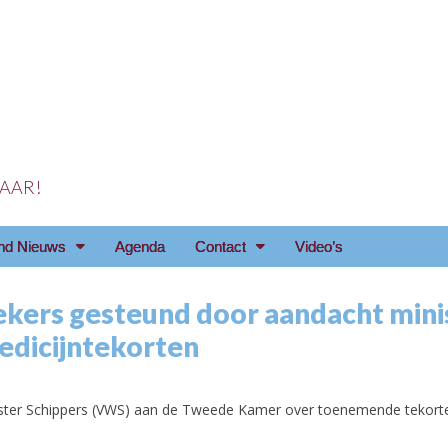
 JAAR!
reniging Arnhem e.o
nd Nieuws
Agenda
Contact
Video’s
kers gesteund door aandacht mini
edicijntekorten
ister Schippers (VWS) aan de Tweede Kamer over toenemende tekort