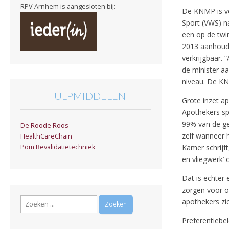
RPV Arnhem is aangesloten bij:
De KNMP is ve
Sport (VWS) n
een op de twi
2013 aanhoude
verkrijgbaar.
de minister aa
niveau. De KN
HULPMIDDELEN
Grote inzet a
Apothekers sp
99% van de ge
De Roode Roos
zelf wanneer h
HealthCareChain
Kamer schrijf
Pom Revalidatietechniek
en vliegwerk’ 
Dat is echter 
zorgen voor o
Zoeken
apothekers zi
naar:
Preferentiebel