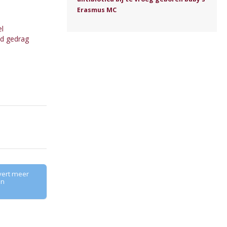
Erasmus MC
el
nd gedrag
vert meer
en