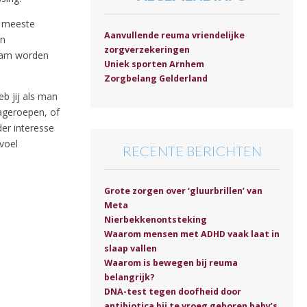
e meeste
Aanvullende reuma vriendelijke
en
zorgverzekeringen
naam worden
Uniek sporten Arnhem
Zorgbelang Gelderland
eb jij als man
ageroepen, of
er interesse
voel
RECENTE BERICHTEN
Grote zorgen over ‘gluurbrillen’ van
Meta
Nierbekkenontsteking
Waarom mensen met ADHD vaak laat in
slaap vallen
Waarom is bewegen bij reuma
belangrijk?
DNA-test tegen doofheid door
antibiotica bij te vroeg geboren baby’s