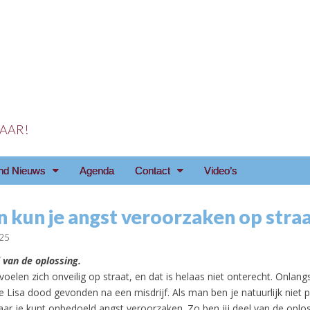
 JAAR!
reniging Arnhem e.o
nd Nieuws
Agenda
Contact
Video’s
n kun je angst veroorzaken op stra
025
l van de oplossing.
oelen zich onveilig op straat, en dat is helaas niet onterecht. Onlan
e Lisa dood gevonden na een misdrijf. Als man ben je natuurlijk niet pe
ar je kunt onbedoeld angst veroorzaken. Zo ben jij deel van de oplos