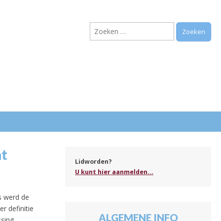
Zoeken
naar:
.
at
Lidworden?
U kunt hier aanmelden...
gs werd de
r definitie
ALGEMENE INFO
sing.