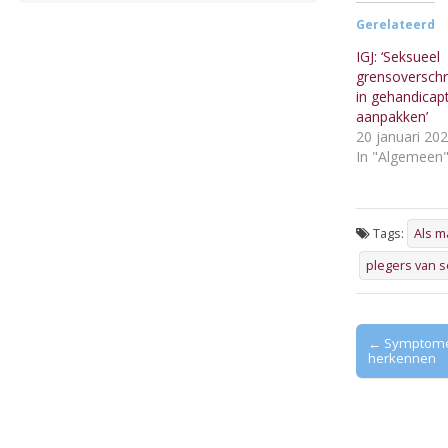
Gerelateerd
IGJ: ‘Seksueel
grensoverschr
in gehandicap
aanpakken’
20 januari 20
In "Algemeen
Tags:
Als m
plegers van 
Post
← Symptomen
herkennen
navigation