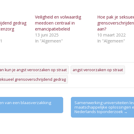
Veiligheid en volwaardig
Hoe pak je seksue
ijdend gedrag
meedoen centraal in
grensoverschrijde
tenzorg
emancipatiebeleid
aan?
13 juni 2025
10 maart 2022
21
In "Algemeen"
In "Algemeen"
"
an kun je angst veroorzaken op straat
angst veroorzaken op straat
seksueel grensoverschrijdend gedrag
 van een blaasverzakking
Samenwerking universiteiten le
maatschappelijke oplossingen 
Nederlands toponderzoek →