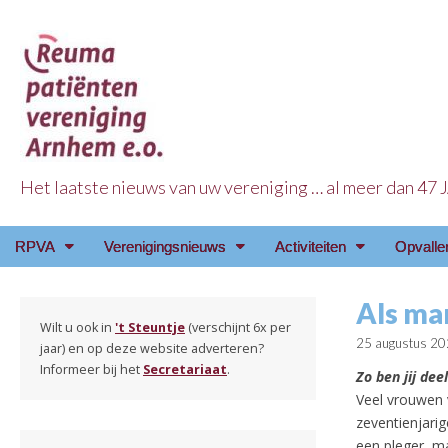
Het laatste nieuws van uw vereniging … al meer dan 47
Reuma Patienten Ve
Main
Skip
RPVA
Verenigingsnieuws
Activiteiten
Opvalle
menu
to
content
Als ma
Wilt u ook in
't Steuntje
(verschijnt 6x per
25 augustus 2
jaar) en op deze website adverteren?
Informeer bij het
Secretariaat
.
Zo ben jij dee
Veel vrouwen v
zeventienjarig
een pleger, ma