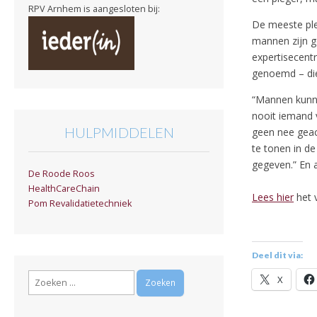
RPV Arnhem is aangesloten bij:
De meeste ple
mannen zijn g
expertisecent
genoemd – die
“Mannen kunnen
nooit iemand 
HULPMIDDELEN
geen nee geac
te tonen in d
gegeven.” En 
De Roode Roos
HealthCareChain
Lees hier
het v
Pom Revalidatietechniek
Deel dit via:
Zoeken
X
naar: