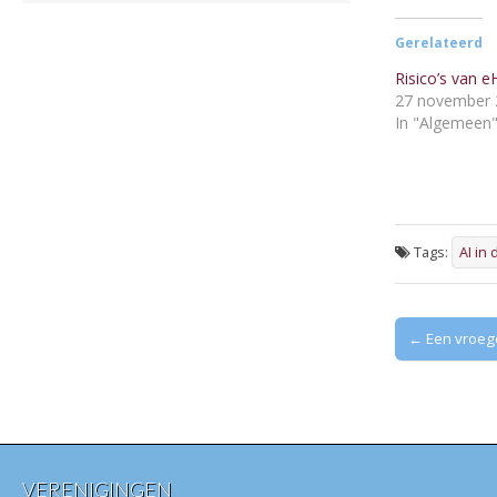
Gerelateerd
Risico’s van e
27 november 
In "Algemeen
Tags:
AI in
Post
← Een vroeg
navigation
VERENIGINGEN