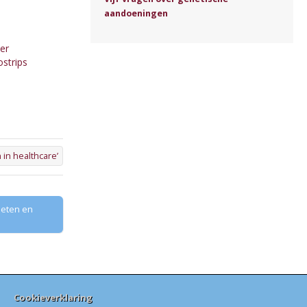
aandoeningen
er
strips
 in healthcare’
 eten en
Cookieverklaring