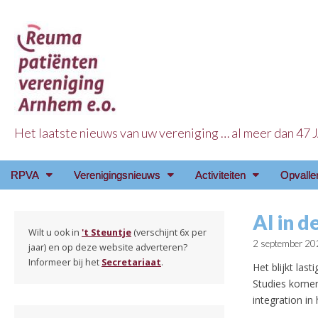
Het laatste nieuws van uw vereniging … al meer dan 47
Reuma Patienten Ve
Main
Skip
RPVA
Verenigingsnieuws
Activiteiten
Opvalle
menu
to
content
AI in d
Wilt u ook in
't Steuntje
(verschijnt 6x per
2 september 20
jaar) en op deze website adverteren?
Informeer bij het
Secretariaat
.
Het blijkt las
Studies komen
integration in