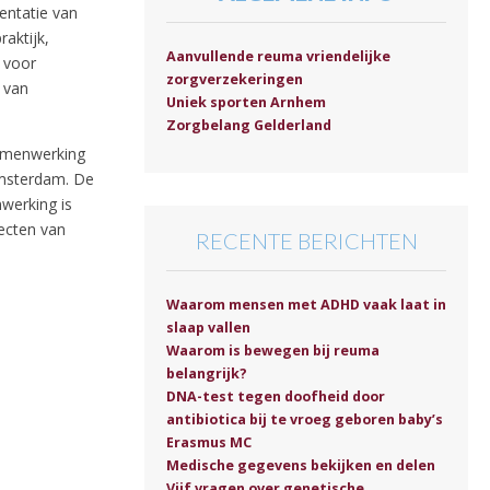
entatie van
raktijk,
Aanvullende reuma vriendelijke
 voor
zorgverzekeringen
 van
Uniek sporten Arnhem
Zorgbelang Gelderland
samenwerking
Amsterdam. De
werking is
pecten van
RECENTE BERICHTEN
Waarom mensen met ADHD vaak laat in
slaap vallen
Waarom is bewegen bij reuma
belangrijk?
DNA-test tegen doofheid door
antibiotica bij te vroeg geboren baby’s
Erasmus MC
Medische gegevens bekijken en delen
Vijf vragen over genetische