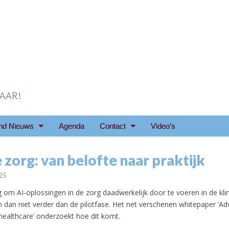
 JAAR!
reniging Arnhem e.o
nd Nieuws
Agenda
Contact
Video’s
e zorg: van belofte naar praktijk
25
tig om AI-oplossingen in de zorg daadwerkelijk door te voeren in de klin
 dan niet verder dan de pilotfase. Het net verschenen whitepaper ‘Ad
 healthcare’ onderzoekt hoe dit komt.