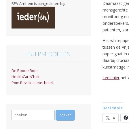
Daarnaast gee
RPV Arnhem is aangesloten bij:
mensgerichte A
monitoring en
onderzoekers,
patiënten, zo
Het whitepape
tussen de Vr
HULPMIDDELEN
paper gaat in
daarbij crucia
kunstmatige i
De Roode Roos
HealthCareChain
Lees hier
het v
Pom Revalidatietechniek
Deel dit via:
Zoeken
X
naar: