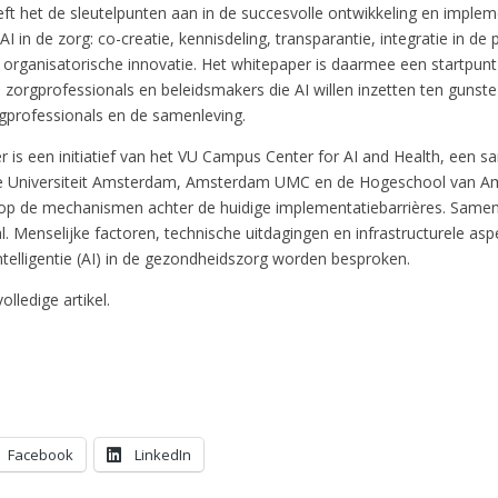
ft het de sleutelpunten aan in de succesvolle ontwikkeling en implem
I in de zorg: co-creatie, kennisdeling, transparantie, integratie in de p
 organisatorische innovatie. Het whitepaper is daarmee een startpunt
 zorgprofessionals en beleidsmakers die AI willen inzetten ten gunste
rgprofessionals en de samenleving.
r is een initiatief van het VU Campus Center for AI and Health, een 
ije Universiteit Amsterdam, Amsterdam UMC en de Hogeschool van 
 op de mechanismen achter de huidige implementatiebarrières. Samen
al. Menselijke factoren, technische uitdagingen en infrastructurele as
ntelligentie (AI) in de gezondheidszorg worden besproken.
olledige artikel.
Facebook
LinkedIn