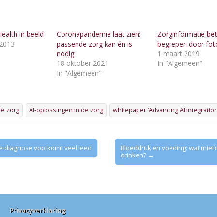
Health in beeld
Coronapandemie laat zien:
Zorginformatie bet
2013
passende zorg kan én is
begrepen door foto
"
nodig
1 maart 2019
18 oktober 2021
In "Algemeen"
In "Algemeen"
 de zorg
AI-oplossingen in de zorg
whitepaper ‘Advancing AI integration
e diagnose voorkomt veel leed
Bloeddruk en voeding: wat (niet)
drinken? →
Privacyverklaring