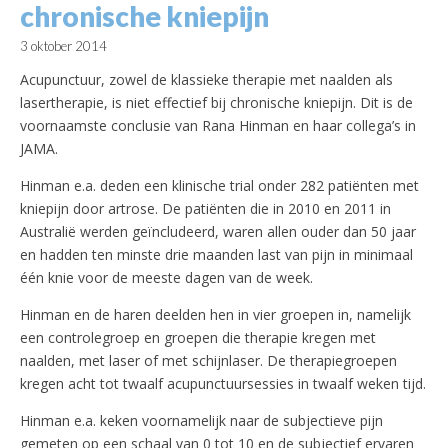
chronische kniepijn
3 oktober 2014
Acupunctuur, zowel de klassieke therapie met naalden als
lasertherapie, is niet effectief bij chronische kniepijn.
Dit is de
voornaamste conclusie van Rana Hinman en haar collega’s in
JAMA.
Hinman e.a. deden een klinische trial onder 282 patiënten met
kniepijn door artrose. De patiënten die in 2010 en 2011 in
Australië werden geïncludeerd, waren allen ouder dan 50 jaar
en hadden ten minste drie maanden last van pijn in minimaal
één knie voor de meeste dagen van de week.
Hinman en de haren deelden hen in vier groepen in, namelijk
een controlegroep en groepen die therapie kregen met
naalden, met laser of met schijnlaser. De therapiegroepen
kregen acht tot twaalf acupunctuursessies in twaalf weken tijd.
Hinman e.a. keken voornamelijk naar de subjectieve pijn
gemeten op een schaal van 0 tot 10 en de subjectief ervaren