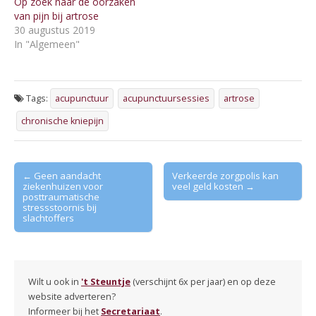
Op zoek naar de oorzaken
van pijn bij artrose
30 augustus 2019
In "Algemeen"
Tags:
acupunctuur
acupunctuursessies
artrose
chronische kniepijn
Post
← Geen aandacht
Verkeerde zorgpolis kan
ziekenhuizen voor
veel geld kosten →
navigation
posttraumatische
stressstoornis bij
slachtoffers
Wilt u ook in
't Steuntje
(verschijnt 6x per jaar) en op deze
website adverteren?
Informeer bij het
Secretariaat
.