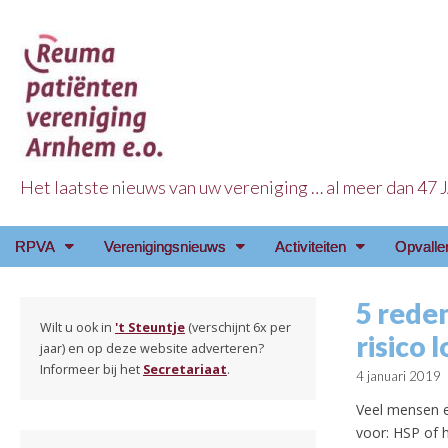
Het laatste nieuws van uw vereniging … al meer dan 47
Reuma Patienten Ve
Main
Skip
RPVA
Verenigingsnieuws
Activiteiten
Opvalle
menu
to
content
5 rede
Wilt u ook in
't Steuntje
(verschijnt 6x per
risico 
jaar) en op deze website adverteren?
Informeer bij het
Secretariaat
.
4 januari 2019
Veel mensen e
voor: HSP of 