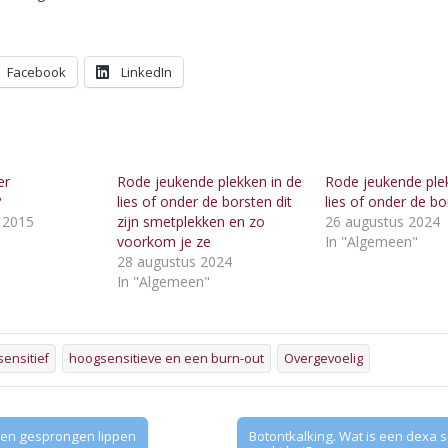
Facebook
LinkedIn
er
Rode jeukende plekken in de
Rode jeukende ple
?
lies of onder de borsten dit
lies of onder de bo
 2015
zijn smetplekken en zo
26 augustus 2024
"
voorkom je ze
In "Algemeen"
28 augustus 2024
In "Algemeen"
ensitief
hoogsensitieve en een burn-out
Overgevoelig
gen gesprongen lippen
Botontkalking. Wat is een dexa 