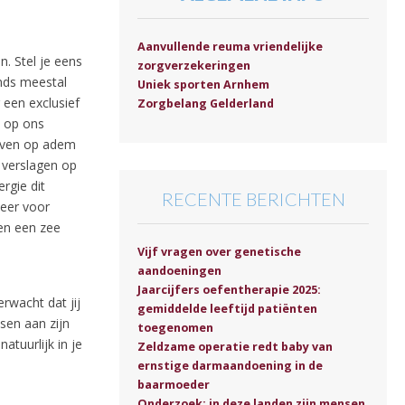
Aanvullende reuma vriendelijke
. Stel je eens
zorgverzekeringen
nds meestal
Uniek sporten Arnhem
 een exclusief
Zorgbelang Gelderland
n op ons
 even op adem
e verslagen op
rgie dit
RECENTE BERICHTEN
weer voor
 en een zee
Vijf vragen over genetische
aandoeningen
Jaarcijfers oefentherapie 2025:
rwacht dat jij
gemiddelde leeftijd patiënten
sen aan zijn
toegenomen
tuurlijk in je
Zeldzame operatie redt baby van
ernstige darmaandoening in de
baarmoeder
Onderzoek: in deze landen zijn mensen