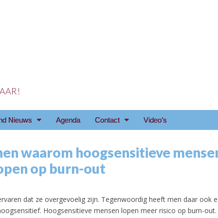
 JAAR!
reniging Arnhem e.o
nd Nieuws
Agenda
Contact
Video’s
nen waarom hoogsensitieve mense
lopen op burn-out
rvaren dat ze overgevoelig zijn. Tegenwoordig heeft men daar ook
hoogsensitief. Hoogsensitieve mensen lopen meer risico op burn-out.