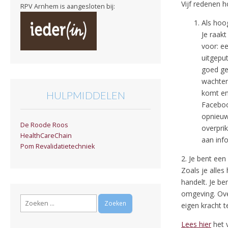
Vijf redenen 
RPV Arnhem is aangesloten bij:
Als hoo
Je raak
voor: e
uitgepu
goed ge
wachten
komt en 
HULPMIDDELEN
Facebook
opnieuw
De Roode Roos
overpri
HealthCareChain
aan inf
Pom Revalidatietechniek
2. Je bent ee
Zoals je alle
handelt. Je be
omgeving. Over
Zoeken
eigen kracht t
naar:
Lees hier
het v