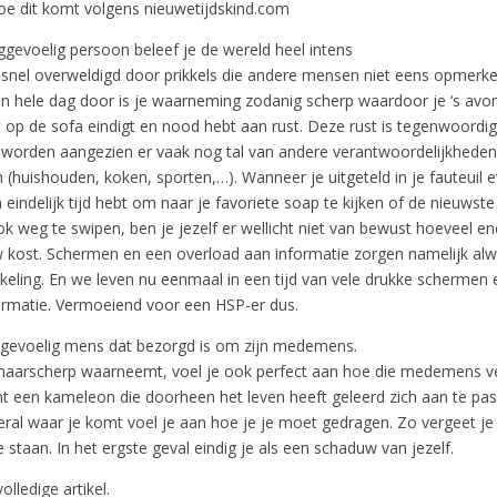
hoe dit komt volgens nieuwetijdskind.com
ggevoelig persoon beleef je de wereld heel intens
t snel overweldigd door prikkels die andere mensen niet eens opmerken
en hele dag door is je waarneming zodanig scherp waardoor je ‘s avo
t op de sofa eindigt en nood hebt aan rust. Deze rust is tegenwoordig
worden aangezien er vaak nog tal van andere verantwoordelijkhede
 (huishouden, koken, sporten,…). Wanneer je uitgeteld in je fauteuil
eindelijk tijd hebt om naar je favoriete soap te kijken of de nieuwst
 weg te swipen, ben je jezelf er wellicht niet van bewust hoeveel ene
 kost. Schermen en een overload aan informatie zorgen namelijk al
kkeling. En we leven nu eenmaal in een tijd van vele drukke schermen
ormatie. Vermoeiend voor een HSP-er dus.
n gevoelig mens dat bezorgd is om zijn medemens.
s haarscherp waarneemt, voel je ook perfect aan hoe die medemens ve
nt een kameleon die doorheen het leven heeft geleerd zich aan te pas
al waar je komt voel je aan hoe je je moet gedragen. Zo vergeet je na
e staan. In het ergste geval eindig je als een schaduw van jezelf.
olledige artikel.