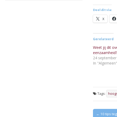
Deel dit via:
X
Gerelateerd
Weet jij dit ov
eenzaamheid
24 september
In "Algemeen
Tags:
hoogs
Post
← 10 tips te