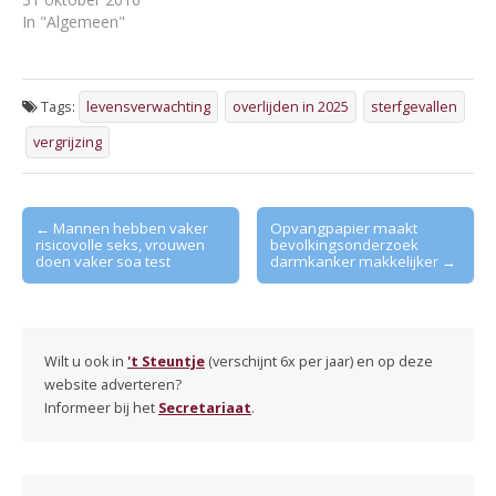
In "Algemeen"
Tags:
levensverwachting
overlijden in 2025
sterfgevallen
vergrijzing
Post
← Mannen hebben vaker
Opvangpapier maakt
risicovolle seks, vrouwen
bevolkingsonderzoek
navigation
doen vaker soa test
darmkanker makkelijker →
Wilt u ook in
't Steuntje
(verschijnt 6x per jaar) en op deze
website adverteren?
Informeer bij het
Secretariaat
.