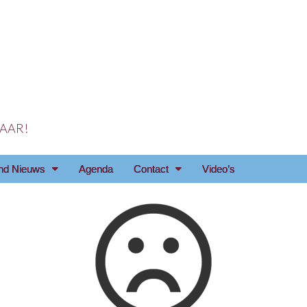
 JAAR!
reniging Arnhem e.o
nd Nieuws
Agenda
Contact
Video’s