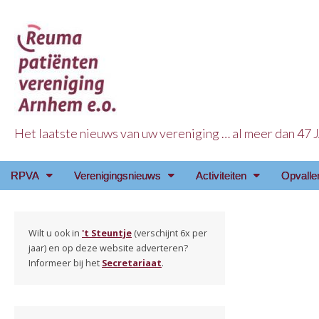
Het laatste nieuws van uw vereniging … al meer dan 47
Reuma Patienten Ve
Main
Skip
RPVA
Verenigingsnieuws
Activiteiten
Opvalle
menu
to
content
Wilt u ook in
't Steuntje
(verschijnt 6x per
jaar) en op deze website adverteren?
Informeer bij het
Secretariaat
.